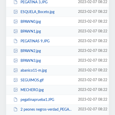
2023-02-07 08:22
PEGATINA 3.JPG
2023-02-07 08:22
ESQUELA_Boceto.jpg
2023-02-07 08:22
BPAWN0.jpg
2023-02-07 08:22
BPAWN1.jpg
2023-02-07 08:22
PEGATINAS 9.JPG
2023-02-07 08:22
BPAWN2.jpg
2023-02-07 08:22
BPAWN3.jpg
2023-02-07 08:22
abanico11-m.jpg
2023-02-07 08:22
SEGUIMOS.gif
2023-02-07 08:22
MECHERO.jpg
2023-02-07 08:22
pegatinaprueba1.JPG
2023-02-07 08:22
2 peones negros-verdad_PEGATINA.JPG