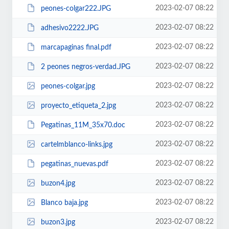
2023-02-07 08:22
peones-colgar222.JPG
2023-02-07 08:22
adhesivo2222.JPG
2023-02-07 08:22
marcapaginas final.pdf
2023-02-07 08:22
2 peones negros-verdad.JPG
2023-02-07 08:22
peones-colgar.jpg
2023-02-07 08:22
proyecto_etiqueta_2.jpg
2023-02-07 08:22
Pegatinas_11M_35x70.doc
2023-02-07 08:22
cartelmblanco-links.jpg
2023-02-07 08:22
pegatinas_nuevas.pdf
2023-02-07 08:22
buzon4.jpg
2023-02-07 08:22
Blanco baja.jpg
2023-02-07 08:22
buzon3.jpg