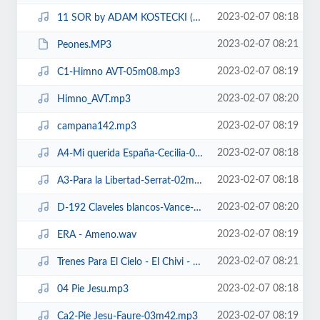
2023-02-07 08:18
11 SOR by ADAM KOSTECKI (violon) - CARSTEN PETERMANN (guitare) Romanesca.wma
2023-02-07 08:21
Peones.MP3
2023-02-07 08:19
C1-Himno AVT-05m08.mp3
2023-02-07 08:20
Himno_AVT.mp3
2023-02-07 08:19
campana142.mp3
2023-02-07 08:18
A4-Mi querida España-Cecilia-02m41.mp3
2023-02-07 08:18
A3-Para la Libertad-Serrat-02m53.mp3
2023-02-07 08:20
D-192 Claveles blancos-Vance-04m44.mp3
2023-02-07 08:19
ERA - Ameno.wav
2023-02-07 08:21
Trenes Para El Cielo - El Chivi - 2004 - Dedicada A Las Victimas De Los Atent...
2023-02-07 08:18
04 Pie Jesu.mp3
2023-02-07 08:19
Ca2-Pie Jesu-Faure-03m42.mp3