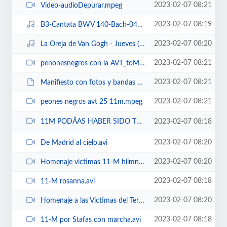
2023-02-07 08:21
Video-audioDepurar.mpeg
2023-02-07 08:19
B3-Cantata BWV 140-Bach-04m54.mp3
2023-02-07 08:20
La Oreja de Van Gogh - Jueves (11 de Marzo).mp3
2023-02-07 08:21
penonesnegros con la AVT_toMPEG2.mpeg
2023-02-07 08:21
Manifiesto con fotos y bandas 2.mov
2023-02-07 08:21
peones negros avt 25 11m.mpeg
11M PODÃAS HABER SIDO TU VÃCTIMA DEL HORROR.avi
2023-02-07 08:18
2023-02-07 08:20
De Madrid al cielo.avi
2023-02-07 08:20
Homenaje victimas 11-M hiimno AVT.avi
2023-02-07 08:18
11-M rosanna.avi
2023-02-07 08:20
Homenaje a las Victimas del Terrorismo campanadas.avi
2023-02-07 08:18
11-M por Stafas con marcha.avi