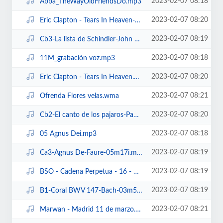
2023-02-07 08:18
Abba_TheWayOldFriendsDo.mp3
2023-02-07 08:20
Eric Clapton - Tears In Heaven-cortado.mp3
2023-02-07 08:19
Cb3-La lista de Schindler-John Willians-04m12.mp3
2023-02-07 08:18
11M_grabación voz.mp3
2023-02-07 08:20
Eric Clapton - Tears In Heaven.mp3
2023-02-07 08:21
Ofrenda Flores velas.wma
2023-02-07 08:20
Cb2-El canto de los pajaros-Pau Casals-03m13.mp3
2023-02-07 08:18
05 Agnus Dei.mp3
2023-02-07 08:19
Ca3-Agnus De-Faure-05m17i.mp3
2023-02-07 08:19
BSO - Cadena Perpetua - 16 - The Marriage of Figaro.mp3
2023-02-07 08:19
B1-Coral BWV 147-Bach-03m56.mp3
2023-02-07 08:21
Marwan - Madrid 11 de marzo.mp3