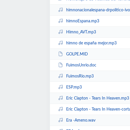
himnonacionalespana-drpolitico-i
himnoEspana.mp3
Himno_AVT.mp3
himno de españa mejor.mp3
GOLPE.MID
FuimosUnrio.doc
FuimosRio.mp3
ESP.mp3
Eric Clapton - Tears In Heaven.mp3
Eric Clapton - Tears In Heaven-cor
Era -Ameno.wav