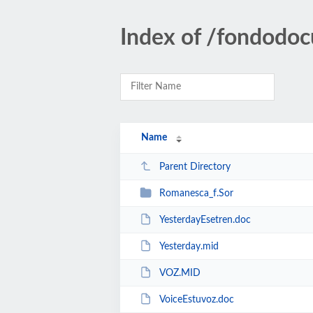
Index of /fondodoc
Name
Parent Directory
Romanesca_f.Sor
YesterdayEsetren.doc
Yesterday.mid
VOZ.MID
VoiceEstuvoz.doc