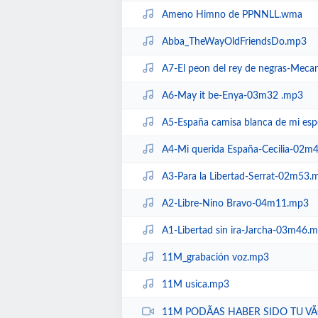
Ameno Himno de PPNNLL.wma
Abba_TheWayOldFriendsDo.mp3
A7-El peon del rey de negras-Me
A6-May it be-Enya-03m32 .mp3
A5-España camisa blanca de mi espe
A4-Mi querida España-Cecilia-02m
A3-Para la Libertad-Serrat-02m53.
A2-Libre-Nino Bravo-04m11.mp3
A1-Libertad sin ira-Jarcha-03m46.
11M_grabación voz.mp3
11M usica.mp3
11M PODÃAS HABER SIDO TU VÃ