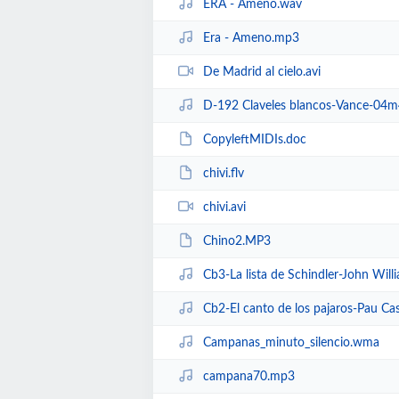
ERA - Ameno.wav
Era - Ameno.mp3
De Madrid al cielo.avi
D-192 Claveles blancos-Vance-04
CopyleftMIDIs.doc
chivi.flv
chivi.avi
Chino2.MP3
Cb3-La lista de Schindler-John Wi
Cb2-El canto de los pajaros-Pau C
Campanas_minuto_silencio.wma
campana70.mp3