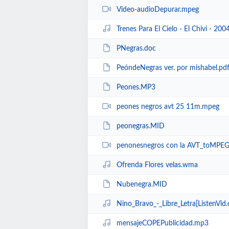
Video-audioDepurar.mpeg
Trenes Para El Cielo - El Chivi - 2004 - Dedi
PNegras.doc
PeóndeNegras ver. por mishabel.pd
Peones.MP3
peones negros avt 25 11m.mpeg
peonegras.MID
penonesnegros con la AVT_toMPE
Ofrenda Flores velas.wma
Nubenegra.MID
Nino_Bravo_-_Libre_Letra[ListenVi
mensajeCOPEPublicidad.mp3