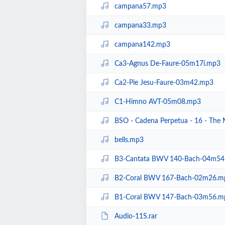
campana57.mp3
campana33.mp3
campana142.mp3
Ca3-Agnus De-Faure-05m17i.mp3
Ca2-Pie Jesu-Faure-03m42.mp3
C1-Himno AVT-05m08.mp3
BSO - Cadena Perpetua - 16 - The 
bells.mp3
B3-Cantata BWV 140-Bach-04m54
B2-Coral BWV 167-Bach-02m26.m
B1-Coral BWV 147-Bach-03m56.m
Audio-11S.rar