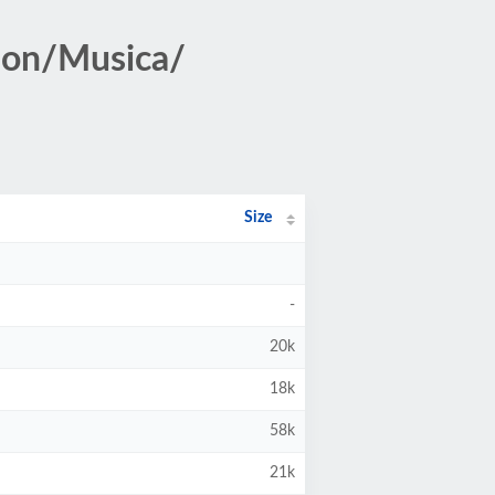
cion/Musica/
Size
-
20k
18k
58k
21k