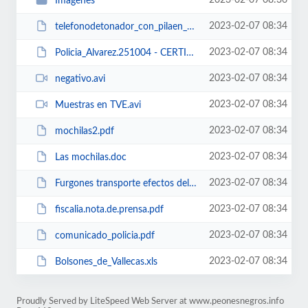
2023-02-07 08:36
Imagenes
2023-02-07 08:34
telefonodetonador_con_pilaen_mochila.swf
2023-02-07 08:34
Policia_Alvarez.251004 - CERTIFICA MOCHILA 13 NO EN EL POZO - validacion ileg...
2023-02-07 08:34
negativo.avi
2023-02-07 08:34
Muestras en TVE.avi
2023-02-07 08:34
mochilas2.pdf
2023-02-07 08:34
Las mochilas.doc
2023-02-07 08:34
Furgones transporte efectos del Pozo.xls
2023-02-07 08:34
fiscalia.nota.de.prensa.pdf
2023-02-07 08:34
comunicado_policia.pdf
2023-02-07 08:34
Bolsones_de_Vallecas.xls
Proudly Served by LiteSpeed Web Server at www.peonesnegros.info