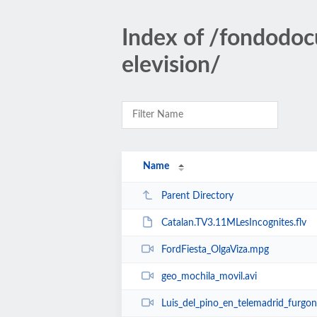
Index of /fondodoc
elevision/
Name
Parent Directory
Catalan.TV3.11MLesIncognites.flv
FordFiesta_OlgaViza.mpg
geo_mochila_movil.avi
Luis_del_pino_en_telemadrid_furgon