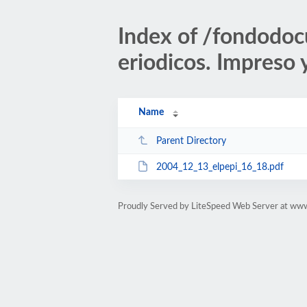
Index of /fondodoc
eriodicos. Impreso 
Name
Parent Directory
2004_12_13_elpepi_16_18.pdf
Proudly Served by LiteSpeed Web Server at ww