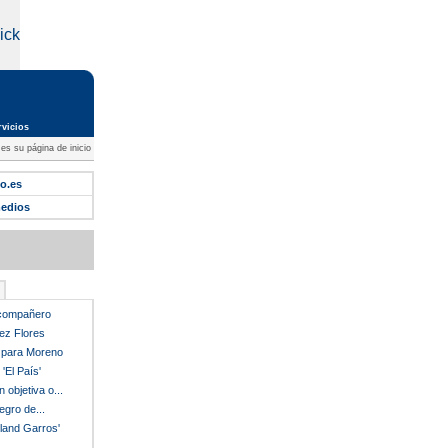
rvicios
s su página de inicio
o.es
medios
 compañero
ez Flores
o para Moreno
'El País'
 objetiva o...
egro de...
land Garros'