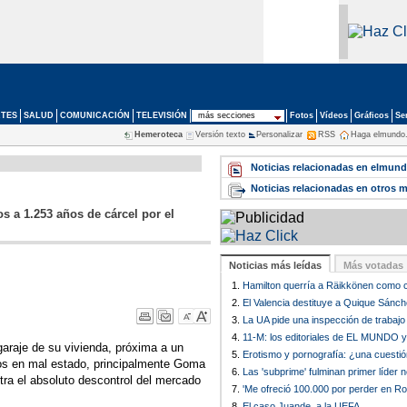
TES
SALUD
COMUNICACIÓN
TELEVISIÓN
más secciones
Fotos
Vídeos
Gráficos
Se
Hemeroteca
Versión texto
Personalizar
RSS
Haga elmundo.e
Noticias relacionadas en elmund
Noticias relacionadas en otros 
s a 1.253 años de cárcel por el
Noticias más leídas
Más votadas
1.
Hamilton querría a Räikkönen como
2.
El Valencia destituye a Quique Sánch
3.
La UA pide una inspección de trabaj
4.
11-M: los editoriales de EL MUNDO y 
araje de su vivienda, próxima a un
5.
Erotismo y pornografía: ¿una cuestión
vos en mal estado, principalmente Goma
6.
Las 'subprime' fulminan primer líder n
ra el absoluto descontrol del mercado
7.
'Me ofreció 100.000 por perder en Ro
8.
El caso Juande, a la UEFA