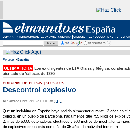
ESPAÑA
INTERNACIONAL
ECONOMÍA
CULTURA
CIENCIA
TECNOLOGÍA
MADRID
DEPOR
en
en elmundo.es
Portada
>
España
ÚLTIMA HORA
Los ex dirigentes de ETA Olarra y Múgica, condenado
atentado de Vallecas de 1995
EDITORIAL DE 'EL PAÍS' | 31/03/2005
Descontrol explosivo
Actualizado lunes 29/10/2007 03:38 (
CET
)
Que un individuo en España haya podido almacenar durante 13 años en el g
colegio, en un pueblo de Barcelona, nada menos que 755 kilos de explosi
2, más de 5.000 detonadores eléctricos y 500 metros de mecha lenta muest
de explosivos en un país con más de 35 años de actividad terrorista.