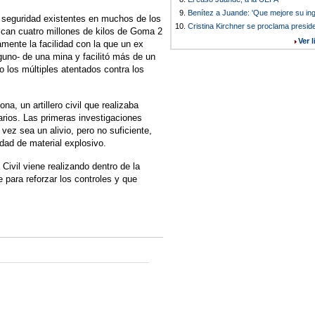
9.
Benítez a Juande: 'Que mejore su ing
 seguridad existentes en muchos de los
10.
Cristina Kirchner se proclama presid
ican cuatro millones de kilos de Goma 2
Ver 
mente la facilidad con la que un ex
nguno- de una mina y facilitó más de un
bo los múltiples atentados contra los
a, un artillero civil que realizaba
rios. Las primeras investigaciones
 vez sea un alivio, pero no suficiente,
dad de material explosivo.
Civil viene realizando dentro de la
 para reforzar los controles y que
.