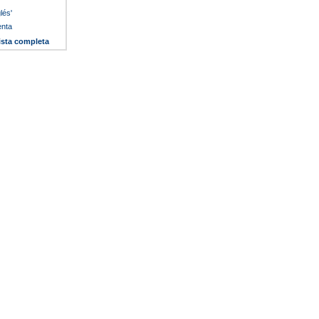
lés'
enta
lista completa