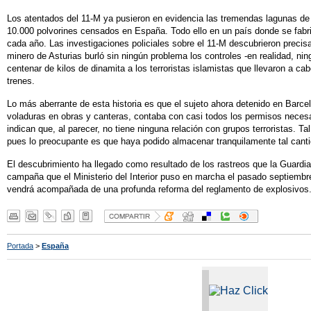
Los atentados del 11-M ya pusieron en evidencia las tremendas lagunas de
10.000 polvorines censados en España. Todo ello en un país donde se fabr
cada año. Las investigaciones policiales sobre el 11-M descubrieron precisa
minero de Asturias burló sin ningún problema los controles -en realidad, ni
centenar de kilos de dinamita a los terroristas islamistas que llevaron a ca
trenes.
Lo más aberrante de esta historia es que el sujeto ahora detenido en Barcelon
voladuras en obras y canteras, contaba con casi todos los permisos necesa
indican que, al parecer, no tiene ninguna relación con grupos terroristas. Tal
pues lo preocupante es que haya podido almacenar tranquilamente tal canti
El descubrimiento ha llegado como resultado de los rastreos que la Guardia 
campaña que el Ministerio del Interior puso en marcha el pasado septiembre
vendrá acompañada de una profunda reforma del reglamento de explosivos
Portada
>
España