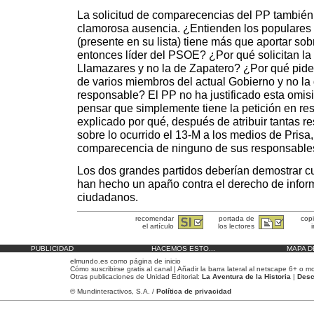
La solicitud de comparecencias del PP también
clamorosa ausencia. ¿Entienden los populare
(presente en su lista) tiene más que aportar sob
entonces líder del PSOE? ¿Por qué solicitan l
Llamazares y no la de Zapatero? ¿Por qué pid
de varios miembros del actual Gobierno y no la 
responsable? El PP no ha justificado esta omisi
pensar que simplemente tiene la petición en r
explicado por qué, después de atribuir tantas r
sobre lo ocurrido el 13-M a los medios de Prisa,
comparecencia de ninguno de sus responsable
Los dos grandes partidos deberían demostrar c
han hecho un apaño contra el derecho de infor
ciudadanos.
recomendar
portada de
cop
el artículo
los lectores
i
PUBLICIDAD
HACEMOS ESTO...
MAPA D
elmundo.es como
página de inicio
Cómo
suscribirse gratis al canal
| Añadir la
barra lateral al netscape 6+ o mo
Otras publicaciones de Unidad Editorial:
La Aventura de la Historia
|
Desc
© Mundinteractivos, S.A. /
Política de privacidad