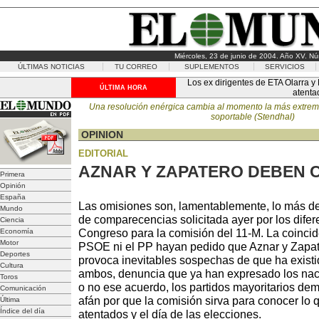
Miércoles, 23 de junio de 2004. Año XV. Nú
ÚLTIMAS NOTICIAS
TU CORREO
SUPLEMENTOS
SERVICIOS
Los ex dirigentes de ETA Olarra y
ÚLTIMA HORA
atenta
Una resolución enérgica cambia al momento la más extrem
soportable (Stendhal)
OPINION
EDITORIAL
AZNAR Y ZAPATERO DEBEN
Primera
Opinión
España
Las omisiones son, lamentablemente, lo más des
Mundo
de comparecencias solicitada ayer por los difer
Ciencia
Economía
Congreso para la comisión del 11-M. La coincid
Motor
PSOE ni el PP hayan pedido que Aznar y Zapa
Deportes
provoca inevitables sospechas de que ha existi
Cultura
ambos, denuncia que ya han expresado los naci
Toros
o no ese acuerdo, los partidos mayoritarios de
Comunicación
afán por que la comisión sirva para conocer lo q
Última
Índice del día
atentados y el día de las elecciones.