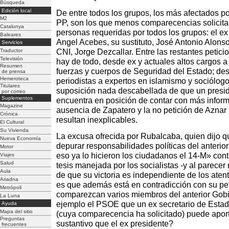
Búsqueda
Edición local
De entre todos los grupos, los más afectados po
M2
PP, son los que menos comparecencias solicitan
Catalunya
personas requeridas por todos los grupos: el ex m
Baleares
Angel Acebes, su sustituto, José Antonio Alonso,
Servicios
Traductor
CNI, Jorge Dezcallar. Entre las restantes petic
Televisión
hay de todo, desde ex y actuales altos cargos 
Resumen
fuerzas y cuerpos de Seguridad del Estado; des
de prensa
Hemeroteca
periodistas a expertos en islamismo y sociólogo
Titulares
suposición nada descabellada de que un presid
por correo
Suplementos
encuentra en posición de contar con más inform
Magazine
ausencia de Zapatero y la no petición de Aznar
Crónica
resultan inexplicables.
El Cultural
Su Vivienda
La excusa ofrecida por Rubalcaba, quien dijo q
Nueva Economía
depurar responsabilidades políticas del anteri
Motor
eso ya lo hicieron los ciudadanos el 14-M» cont
Viajes
Salud
tesis manejada por los socialistas -y al parecer 
Aula
de que su victoria es independiente de los aten
Ariadna
es que además está en contradicción con su pe
Metrópoli
comparezcan varios miembros del anterior Gob
La Luna
ejemplo el PSOE que un ex secretario de Esta
Ayuda
Mapa del sitio
(cuya comparecencia ha solicitado) puede apor
Preguntas
sustantivo que el ex presidente?
frecuentes