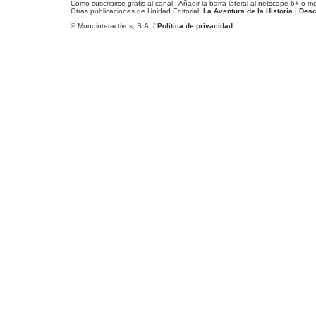
Cómo
suscribirse gratis al canal
| Añadir la
barra lateral al netscape 6+ o mo
Otras publicaciones de Unidad Editorial:
La Aventura de la Historia
|
Desc
© Mundinteractivos, S.A. /
Política de privacidad