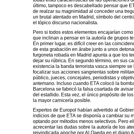
último, tampoco es descabellado pensar que ETA
de realzar su magnimidad al conceder una treg
un brutal atentado en Madrid, símbolo del centr
el tópico discurso nacionalista.
Pero si todos estos elementos encajarían como 
que inclinan a pensar en la autoría de grupos ter
En primer lugar, es difícil creer en las coinciden
de esta grabación en árabe junto a unos deton
furgoneta robada en Madrid apunta a que los ter
dejar su rúbrica. En segundo término, en sus c
existencia la banda terrorista vasca siempre se
focalizar sus acciones sangrientas sobre milita
público, jueces, concejales, periodistas y obje
antemano. Incluso cuando ETA colocó la bomba
Barcelona se fabricó la falsa coartada de avisa
del estallido. Esta vez, el único propósito de l
la mayor carnicería posible.
Expertos de Europol habían advertido al Gobier
indicios de que ETA se disponía a cambiar su m
optando por métodos menos selectivos. Pero ell
acrecentar las dudas sobre la autoría de los at
reivindicada anoche por Al Qaeda en el diario A