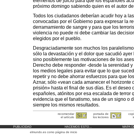
elementos de juicio para que los españoles acu
próximo domingo sabiendo quien es el autor de
Todos los ciudadanos deberían acudir hoy a la
convocadas por el Gobierno para expresar la re
derramamiento de sangre y para que los terrori
violencia no puede ni debe cambiar las decision
elegidos por el pueblo.
Desgraciadamente son muchos los paralelismos
sólo la devastación y el dolor que sacudió ayer
sino posiblemente las motivaciones de los ases
Derecho debe responder -desde la serenidad y 
los medios legales para evitar que lo que suced
repetir y no debe ahorrar esfuerzos para que lo
Aznar, sólo «vean cada amanecer el horizonte d
prisión» hasta el final de sus días. Es el deseo 
españoles, atónitos por esa escalada de terror
evidencia que el fanatismo, sea de un signo o d
siempre los mismos resultados.
recomendar
portada de
cop
el artículo
los lectores
i
PUBLICIDAD
HACEMOS ESTO...
MAPA D
elmundo.es como
página de inicio