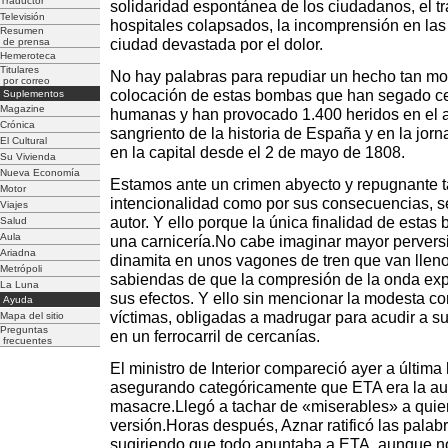
Traductor
solidaridad espontánea de los ciudadanos, el trá
Televisión
hospitales colapsados, la incomprensión en las
Resumen
de prensa
ciudad devastada por el dolor.
Hemeroteca
Titulares
No hay palabras para repudiar un hecho tan m
por correo
colocación de estas bombas que han segado ce
Suplementos
Magazine
humanas y han provocado 1.400 heridos en el 
Crónica
sangriento de la historia de España y en la jor
El Cultural
en la capital desde el 2 de mayo de 1808.
Su Vivienda
Nueva Economía
Estamos ante un crimen abyecto y repugnante t
Motor
intencionalidad como por sus consecuencias, s
Viajes
autor. Y ello porque la única finalidad de esta
Salud
Aula
una carnicería.No cabe imaginar mayor pervers
Ariadna
dinamita en unos vagones de tren que van lleno
Metrópoli
sabiendas de que la compresión de la onda expl
La Luna
sus efectos. Y ello sin mencionar la modesta co
Ayuda
víctimas, obligadas a madrugar para acudir a s
Mapa del sitio
Preguntas
en un ferrocarril de cercanías.
frecuentes
El ministro de Interior compareció ayer a últim
asegurando categóricamente que ETA era la aut
masacre.Llegó a tachar de «miserables» a qui
versión.Horas después, Aznar ratificó las palabr
sugiriendo que todo apuntaba a ETA, aunque 