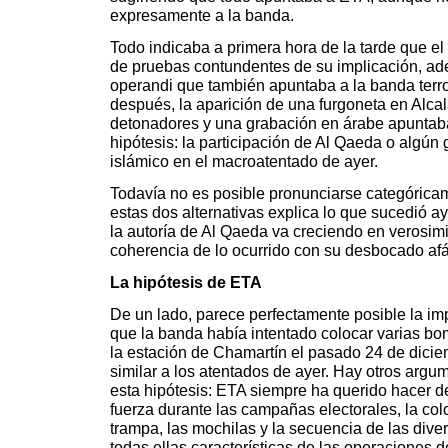
expresamente a la banda.
Todo indicaba a primera hora de la tarde que e
de pruebas contundentes de su implicación, a
operandi que también apuntaba a la banda terro
después, la aparición de una furgoneta en Alc
detonadores y una grabación en árabe apuntab
hipótesis: la participación de Al Qaeda o algún g
islámico en el macroatentado de ayer.
Todavía no es posible pronunciarse categórica
estas dos alternativas explica lo que sucedió a
la autoría de Al Qaeda va creciendo en verosimil
coherencia de lo ocurrido con su desbocado af
La hipótesis de ETA
De un lado, parece perfectamente posible la im
que la banda había intentado colocar varias bo
la estación de Chamartín el pasado 24 de dici
similar a los atentados de ayer. Hay otros argu
esta hipótesis: ETA siempre ha querido hacer 
fuerza durante las campañas electorales, la co
trampa, las mochilas y la secuencia de las dive
todas ellas características de las operaciones d