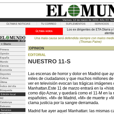
Viernes, 12 de marzo de 2004. Año XV. Nú
ÚLTIMAS NOTICIAS
TU CORREO
SUPLEMENTOS
SERVICIOS
Los ex dirigentes de ETA Olarra y
ÚLTIMA HORA
atenta
Una mala causa será defendida siempre con malos medi
(Thomas Paine)
Diario
OPINION
Primera
Opinión
EDITORIAL
España
NUESTRO 11-S
Mundo
Ciencia
Economía
Las escenas de horror y dolor en Madrid que aye
Deportes
miles de ciudadanos y que muchos millones de
Cultura
Última
ver en televisión evocan las trágicas imágenes 
Índice del día
Manhattan.Este 11 de marzo entrará en la «histo
Búsqueda
como dijo Aznar, y quedará como el 11-M en la
Edición local
españoles. «M» de Madrid, «M» de muerte y «M
M2
clama justicia por la sangre derramada.
Catalunya
Baleares
Servicios
Madrid fue ayer aquel Manhattan: las mismas ca